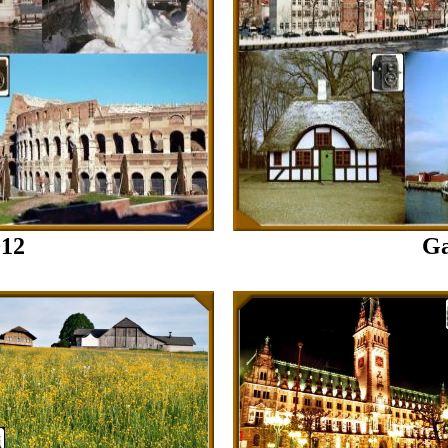
012
Ga