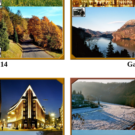
014
Ga