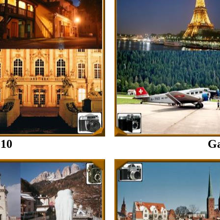
010
Ga