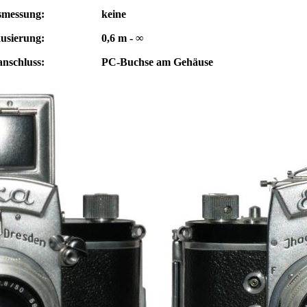
smessung:
keine
usierung:
0,6 m - ∞
anschluss:
PC-Buchse am Gehäuse