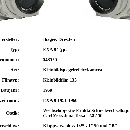
Hersteller:
Ihagee, Dresden
Typ:
EXA 0 Typ 5
iennumer:
548520
Art:
Kleinbildspiegelrefelexkamera
Filmtyp:
Kleinbildfilm 135
Baujahr:
1959
zeitraum:
EXA 0 1951-1960
Wechselobjektiv Exakta Schnellwechselbajo
Optik:
Carl Zeiss Jena Tessar 2.8 / 50
erschluss:
Klappverschluss 1/25 - 1/150 und "B"