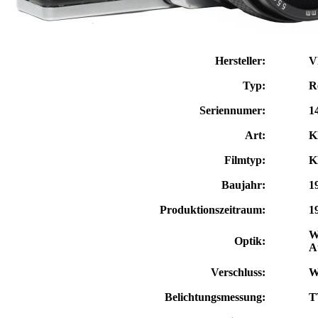
Hersteller:
V
Typ:
R
Seriennumer:
1
Art:
K
Filmtyp:
K
Baujahr:
1
Produktionszeitraum:
1
W
Optik:
A
Verschluss:
W
Belichtungsmessung:
T