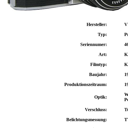
Hersteller:
V
Typ:
P
Seriennumer:
4
Art:
K
Filmtyp:
K
Baujahr:
1
Produktionszeitraum:
1
W
Optik:
P
Verschluss:
T
Belichtungsmessung:
T