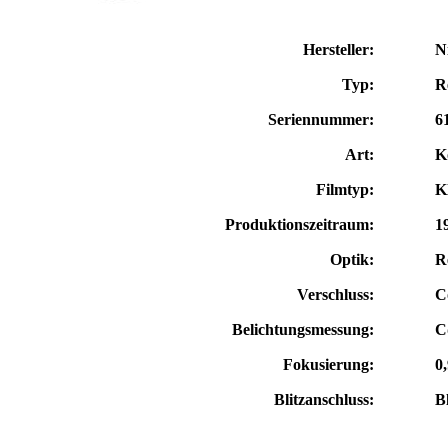
Hersteller:
N
Typ:
R
Seriennummer:
6
Art:
K
Filmtyp:
K
Produktionszeitraum:
1
Optik:
R
Verschluss:
C
Belichtungsmessung:
C
Fokusierung:
0,
Blitzanschluss:
B